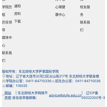
校
品
通知
学院历
心理健
校友服
友
格
工
为
资料
程
康中心
务
作
核
下载
历任领
联系我
组、
心
综...
理
导
们
念，...
媒体中
心
联系我
们
版权所有：东北财经大学萨里国际学院
地址：辽宁省大连市沙河口区尖山街217号 东北财经大学砺金楼
学院办公室：0411-84710336
招生办公室：0411-84710026
邮编：116025
网站
| 东北财经大学网络不
| 辽ICP备
advice@dufe.edu.cn
声明
良信息举报邮箱：
05022350号-3