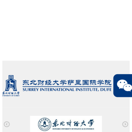
育、
读、
台
温
取、
委
校
思
粉
度、
友
和
企
辨
丝
有
爱
学
资
表
量
担
凝
院
源
达、
达
当”
聚、
团
对
演
九
的
高...
委
接
讲
千
志
的
与
口
余
愿
领
校
才、
人，
者，
导
友
心
已
坚
下，
联
理
成
持
协
络
赋
为
“思
助...
服
能
学
政
务
于
院
引
的
一
信
领，
学
体
息
感
生
的
传
恩
社
全
播
教
团。
方
与
育，
协
位
文
让
会
学