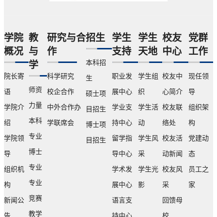
化
学
创
生
建
生
立
成
设
动...
于
长
的
学院
教
研究与合
招生
学生
学生
校友
党群
2010
平
重
概况
与
作
支持
天地
中心
工作
年，
台。
要
内
社
本科招
学
窗
设
团
口。
院长寄
科学研究
职业发
学生组
校友中
现任领
生
创
始
萨
师资
语
校企合作
展中心
织
心简介
导
硕士项
新
终
里...
实
以
力量
学院介
中外合作办
学业支
学生活
校友联
组织架
目招生
践
兴
本科
绍
学联席会
持中心
动
络处
构
博士项
组、
趣
专业
企
引
学院领
留学指
学生风
校友活
党建动
目招生
划
领
博士
导
导中心
采
动新闻
态
组、
成
专业
校
长，
组织机
学术发
学生光
校友风
员工之
企
文
专业
构
展中心
影
采
家
合
化
竞赛
新闻公
语言支
回馈母
作
塑
组、
造
教学
告
持中心
校