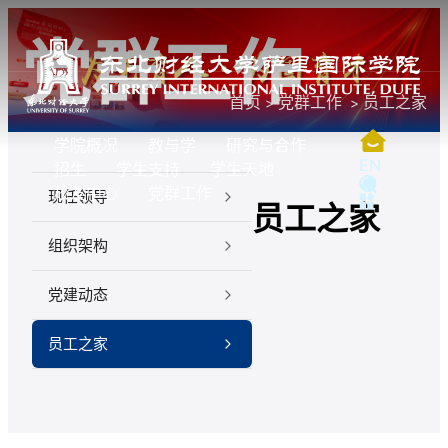
党群工作
首页
党群工作
员工之家
学院概况
教与学
研究与合作
EN
招生
学生支持
学生天地
校友中心
党群工作
现任领导
员工之家
组织架构
党建动态
员工之家