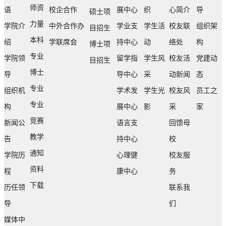
师资
语
校企合作
展中心
织
心简介
导
硕士项
力量
学院介
中外合作办
学业支
学生活
校友联
组织架
目招生
本科
绍
学联席会
持中心
动
络处
构
博士项
专业
学院领
留学指
学生风
校友活
党建动
目招生
博士
导
导中心
采
动新闻
态
专业
组织机
学术发
学生光
校友风
员工之
专业
构
展中心
影
采
家
竞赛
新闻公
语言支
回馈母
教学
告
持中心
校
通知
学院历
心理健
校友服
资料
程
康中心
务
下载
历任领
联系我
导
们
媒体中